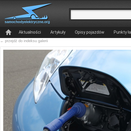
Aktualności
Artykuły
Opisy pojazdów
Punkty ł
← przejdź do indeksu galerii