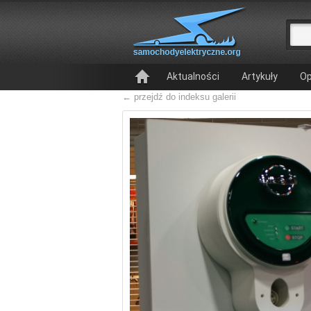
Aktualności
Artykuły
Op
← przejdź do indeksu galerii