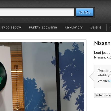
isy pojazdów
Punkty ładowania
Kalkulatory
Galerie
Nissan
Leaf jest
Nissan, kt
Termin
elektry
Źródło:
N
Zobacz wsz