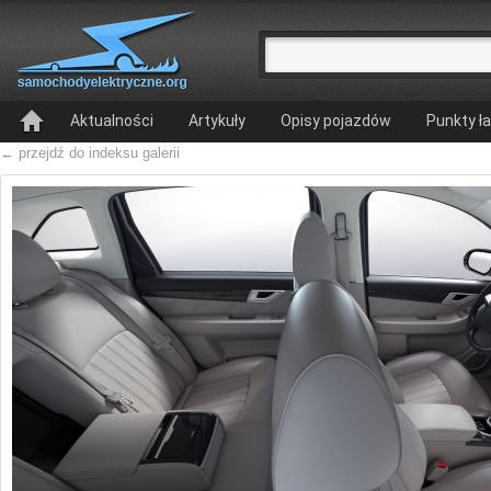
Aktualności
Artykuły
Opisy pojazdów
Punkty ł
← przejdź do indeksu galerii