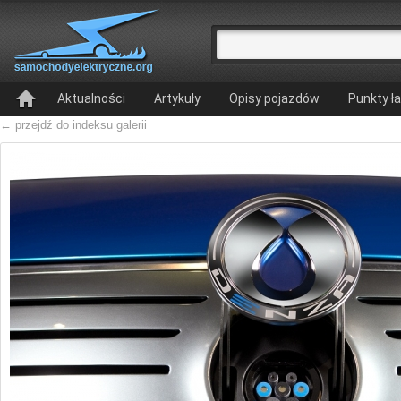
Aktualności
Artykuły
Opisy pojazdów
Punkty ł
← przejdź do indeksu galerii