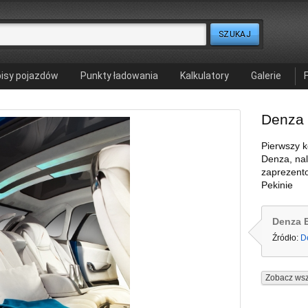
isy pojazdów
Punkty ładowania
Kalkulatory
Galerie
Denza
Pierwszy 
Denza, nal
zaprezent
Pekinie
Denza 
Źródło:
D
Zobacz wsz