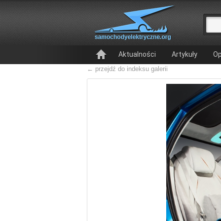
Aktualności
Artykuły
Op
← przejdź do indeksu galerii