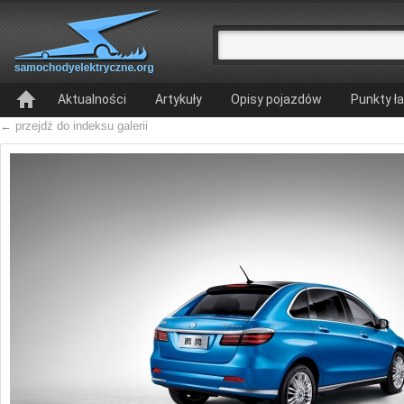
Aktualności
Artykuły
Opisy pojazdów
Punkty ł
← przejdź do indeksu galerii