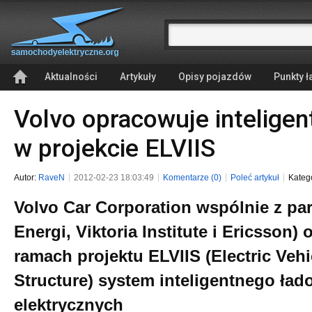
Aktualności
Artykuły
Opisy pojazdów
Punkty 
Volvo opracowuje inteligen
w projekcie ELVIIS
Autor:
RaveN
2012-02-23 18:03:49
Komentarze (0)
Poleć artykuł
Kateg
Volvo Car Corporation wspólnie z pa
Energi, Viktoria Institute i Ericsson
ramach projektu ELVIIS (Electric Vehic
Structure) system inteligentnego ł
elektrycznych