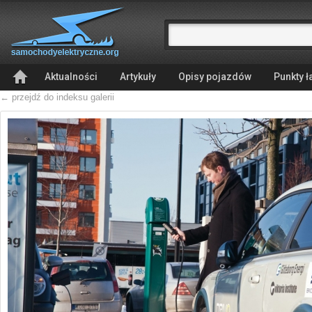
Aktualności
Artykuły
Opisy pojazdów
Punkty 
← przejdź do indeksu galerii