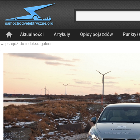
Aktualności
Artykuły
Opisy pojazdów
Punkty 
← przejdź do indeksu galerii