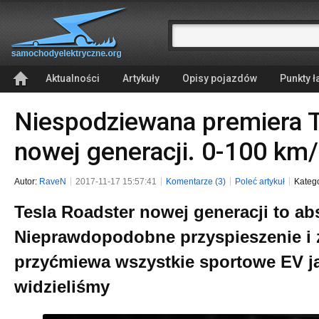
Aktualności
Artykuły
Opisy pojazdów
Punkty 
Niespodziewana premiera T
nowej generacji. 0-100 km/
Autor:
RaveN
2017-11-17 15:57:41
Komentarze (3)
Poleć artykuł
Kateg
Tesla Roadster nowej generacji to ab
Nieprawdopodobne przyspieszenie i 
przyćmiewa wszystkie sportowe EV j
widzieliśmy