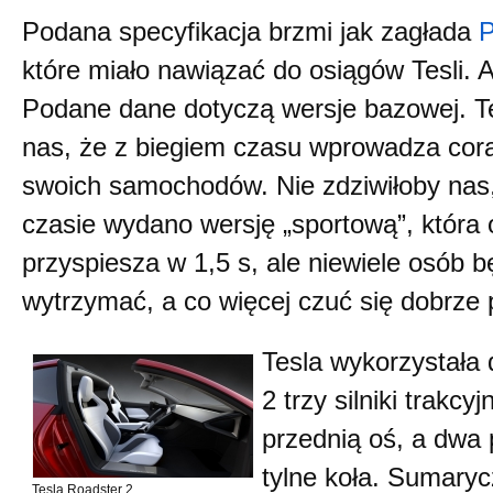
Podana specyfikacja brzmi jak zagłada
P
które miało nawiązać do osiągów Tesli. Al
Podane dane dotyczą wersje bazowej. Te
nas, że z biegiem czasu wprowadza cor
swoich samochodów. Nie zdziwiłoby na
czasie wydano wersję „sportową”, która
przyspiesza w 1,5 s, ale niewiele osób b
wytrzymać, a co więcej czuć się dobrze 
Tesla wykorzystała
2 trzy silniki trakc
przednią oś, a dwa 
tylne koła. Sumary
Tesla Roadster 2