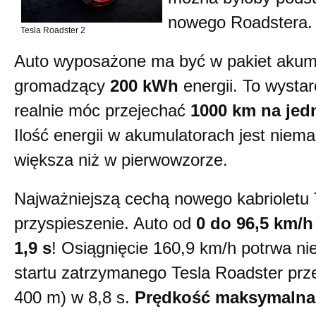
nowego Roadstera.
Tesla Roadster 2
Auto wyposażone ma być w pakiet akum
gromadzący
200 kWh
energii. To wysta
realnie móc przejechać
1000 km na je
Ilość energii w akumulatorach jest niema
większa niż w pierwowzorze.
Najważniejszą cechą nowego kabrioletu T
przyspieszenie. Auto od
0 do 96,5 km/h
1,9 s
! Osiągnięcie 160,9 km/h potrwa nie
startu zatrzymanego Tesla Roadster przej
400 m) w 8,8 s.
Prędkość maksymalna 