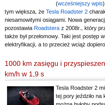
(
wcześniejszy wpis
tym większa, że
Tesla Roadster 2
charak
niesamowitymi osiągami. Nowa generacja
pozostawia
Roadstera
z 2008r., który p
także był przełomowy. Taki jest postęp w
elektryfikacji, a to przecież wciąż dopie
1000 km zasięgu i przyspieszen
km/h w 1,9 s
Tesla Roadster 2 m
tej pory jeździło na
można byłoby pods