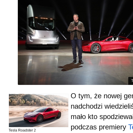
T
O tym, że nowej gen
nadchodzi wiedziel
mało kto spodziewał
podczas premiery
T
Tesla Roadster 2