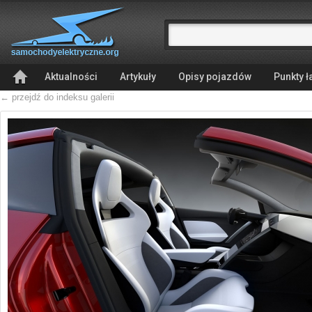
Aktualności
Artykuły
Opisy pojazdów
Punkty 
← przejdź do indeksu galerii