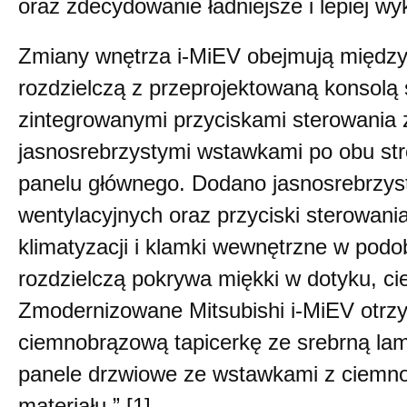
oraz zdecydowanie ładniejsze i lepiej w
Zmiany wnętrza i-MiEV obejmują między
rozdzielczą z przeprojektowaną konsolą
zintegrowanymi przyciskami sterowania
jasnosrebrzystymi wstawkami po obu st
panelu głównego. Dodano jasnosrebrzys
wentylacyjnych oraz przyciski sterowan
klimatyzacji i klamki wewnętrzne w pod
rozdzielczą pokrywa miękki w dotyku, ci
Zmodernizowane Mitsubishi i-MiEV otrz
ciemnobrązową tapicerkę ze srebrną l
panele drzwiowe ze wstawkami z ciem
materiału.” [1]