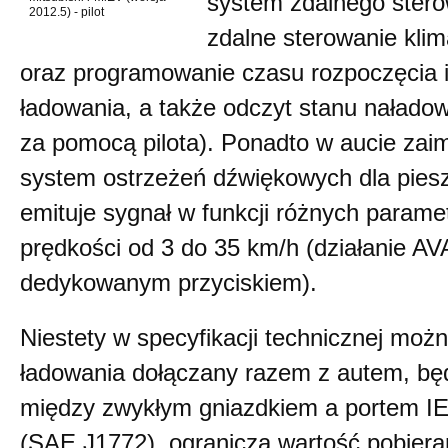
system zdalnego stero
2012.5) - pilot
zdalne sterowanie kli
oraz programowanie czasu rozpoczęcia 
ładowania, a także odczyt stanu nałado
za pomocą pilota). Ponadto w aucie za
system ostrzeżeń dźwiękowych dla piesz
emituje sygnał w funkcji różnych parame
prędkości od 3 do 35 km/h (działanie 
dedykowanym przyciskiem).
Niestety w specyfikacji technicznej moż
ładowania dołączany razem z autem, bę
między zwykłym gniazdkiem a portem I
(SAE J1772), ogranicza wartość pobier