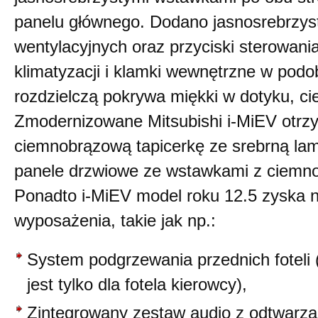
panelu głównego. Dodano jasnosrebrzys
wentylacyjnych oraz przyciski sterowan
klimatyzacji i klamki wewnętrzne w pod
rozdzielczą pokrywa miękki w dotyku, ci
Zmodernizowane Mitsubishi i-MiEV otrz
ciemnobrązową tapicerkę ze srebrną l
panele drzwiowe ze wstawkami z ciemno
Ponadto i-MiEV model roku 12.5 zyska 
wyposażenia, takie jak np.:
System podgrzewania przednich foteli
jest tylko dla fotela kierowcy),
Zintegrowany zestaw audio z odtwarz