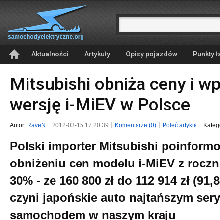
Aktualności
Artykuły
Opisy pojazdów
Punkty 
Mitsubishi obniża ceny i 
wersję i-MiEV w Polsce
Autor:
RaveN
2012-03-15 17:20:39
Komentarze (0)
Poleć artykuł
Kateg
Polski importer Mitsubishi poinformo
obniżeniu cen modelu i-MiEV z roczni
30% - ze 160 800 zł do 112 914 zł (91,8 
czyni japońskie auto najtańszym se
samochodem w naszym kraju