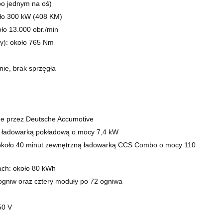
(po jednym na oś)
ło 300 kW (408 KM)
ło 13.000 obr./min
y): około 765 Nm
nie, brak sprzęgła
ne przez Deutsche Accumotive
 ładowarką pokładową o mocy 7,4 kW
około 40 minut zewnętrzną ładowarką CCS Combo o mocy 110
ch: około 80 kWh
gniw oraz cztery moduły po 72 ogniwa
50 V