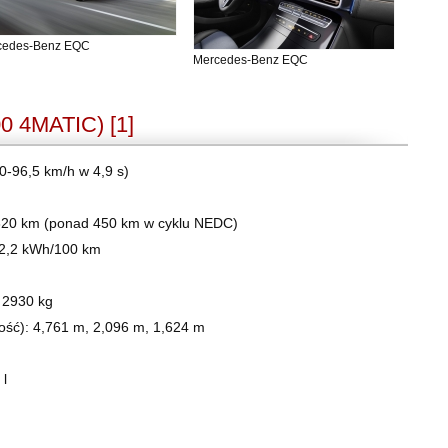
cedes-Benz EQC
Mercedes-Benz EQC
0 4MATIC) [1]
0-96,5 km/h w 4,9 s)
 320 km (ponad 450 km w cyklu NEDC)
22,2 kWh/100 km
 2930 kg
ość): 4,761 m, 2,096 m, 1,624 m
 l