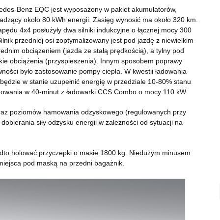
edes-Benz EQC jest wyposażony w pakiet akumulatorów,
adzący około 80 kWh energii. Zasięg wynosić ma około 320 km.
pędu 4x4 posłużyły dwa silniki indukcyjne o łącznej mocy 300
ilnik przedniej osi zoptymalizowany jest pod jazdę z niewielkim
rednim obciązeniem (jazda ze stałą prędkością), a tylny pod
kie obciążenia (przyspieszenia). Innym sposobem poprawy
ności było zastosowanie pompy ciepła. W kwestii ładowania
ędzie w stanie uzupełnić energię w przedziale 10-80% stanu
dowania w 40-minut z ładowarki CCS Combo o mocy 110 kW.
 oraz poziomów hamowania odzyskowego (regulowanych przy
dobierania siły odzysku energii w zależności od sytuacji na
dto holować przyczepki o masie 1800 kg. Niedużym minusem
 miejsca pod maską na przedni bagażnik.