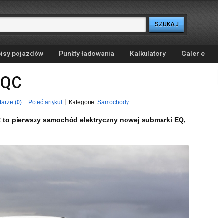
isy pojazdów
Punkty ładowania
Kalkulatory
Galerie
EQC
arze (0)
Poleć artykuł
Kategorie:
Samochody
 to pierwszy samochód elektryczny nowej submarki EQ,