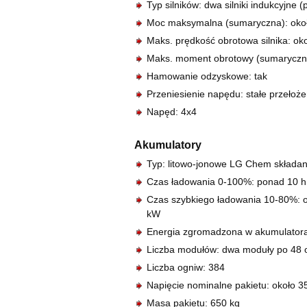
Typ silników: dwa silniki indukcyjne 
Moc maksymalna (sumaryczna): oko
Maks. prędkość obrotowa silnika: oko
Maks. moment obrotowy (sumaryczn
Hamowanie odzyskowe: tak
Przeniesienie napędu: stałe przełoże
Napęd: 4x4
Akumulatory
Typ: litowo-jonowe LG Chem składa
Czas ładowania 0-100%: ponad 10 h
Czas szybkiego ładowania 10-80%: 
kW
Energia zgromadzona w akumulatora
Liczba modułów: dwa moduły po 48 o
Liczba ogniw: 384
Napięcie nominalne pakietu: około 3
Masa pakietu: 650 kg