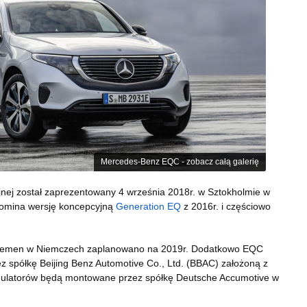
Mercedes-Benz EQC - zobacz całą galerię
ej został zaprezentowany 4 września 2018r. w Sztokholmie w
pomina wersję koncepcyjną
Generation EQ
z 2016r. i częściowo
 Bremen w Niemczech zaplanowano na 2019r. Dodatkowo EQC
z spółkę Beijing Benz Automotive Co., Ltd. (BBAC) założoną z
mulatorów będą montowane przez spółkę Deutsche Accumotive w