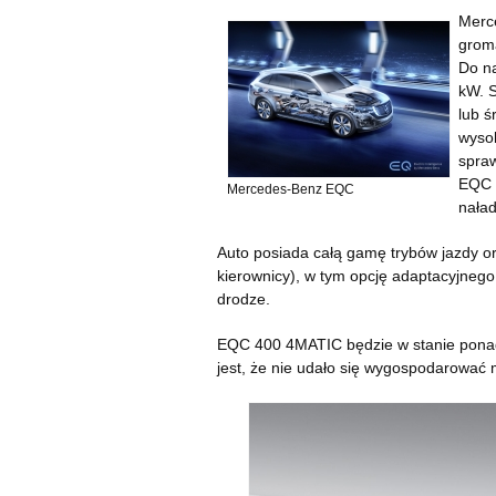
Merc
grom
Do na
kW. S
lub ś
wyso
spraw
EQC b
Mercedes-Benz EQC
nała
Auto posiada całą gamę trybów jazdy
kierownicy), w tym opcję adaptacyjnego 
drodze.
EQC 400 4MATIC będzie w stanie pona
jest, że nie udało się wygospodarować