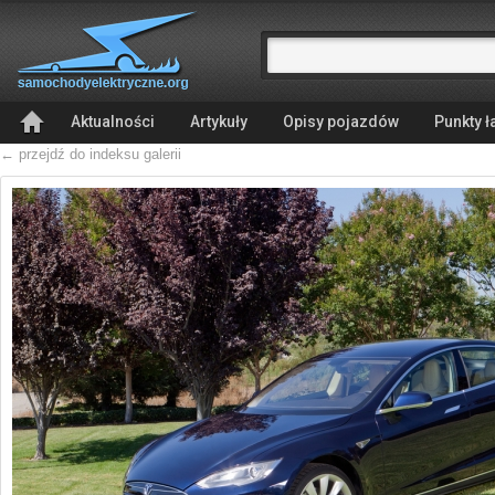
Aktualności
Artykuły
Opisy pojazdów
Punkty 
← przejdź do indeksu galerii