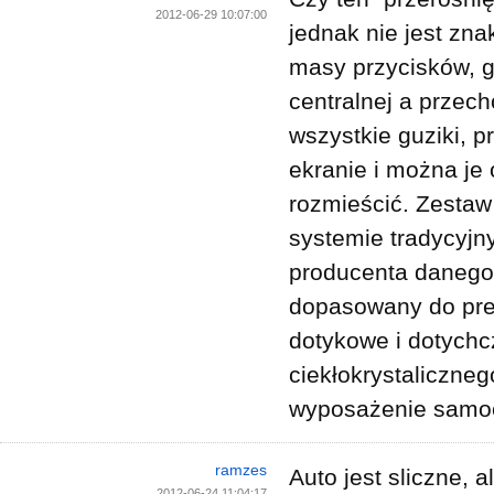
2012-06-29 10:07:00
jednak nie jest zna
masy przycisków, g
centralnej a przec
wszystkie guziki, p
ekranie i można je
rozmieścić. Zestaw
systemie tradycyjn
producenta danego
dopasowany do pref
dotykowe i dotychc
ciekłokrystaliczneg
wyposażenie samoc
ramzes
Auto jest sliczne, a
2012-06-24 11:04:17