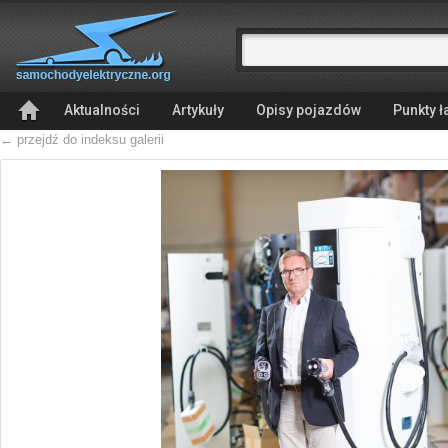
Aktualności
Artykuły
Opisy pojazdów
Punkty 
← przejdź do indeksu galerii