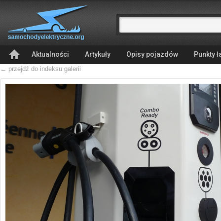
Aktualności
Artykuły
Opisy pojazdów
Punkty 
← przejdź do indeksu galerii