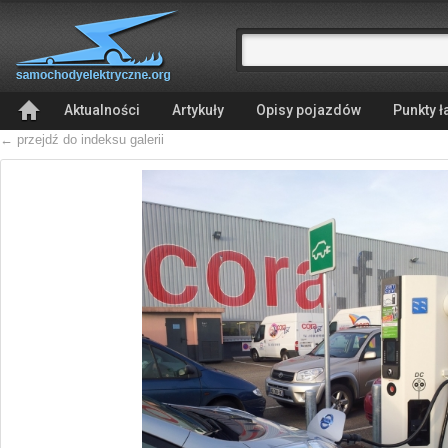
Aktualności
Artykuły
Opisy pojazdów
Punkty 
← przejdź do indeksu galerii