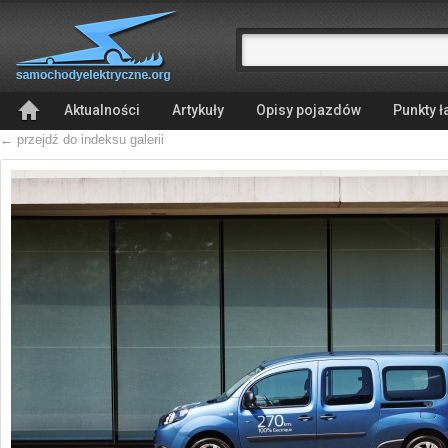
Aktualności
Artykuły
Opisy pojazdów
Punkty 
← przejdź do indeksu galerii