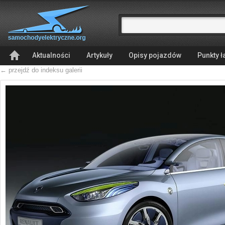
Aktualności
Artykuły
Opisy pojazdów
Punkty 
← przejdź do indeksu galerii