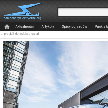
Aktualności
Artykuły
Opisy pojazdów
Punkty 
← przejdź do indeksu galerii