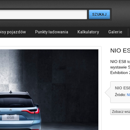
isy pojazdów
Punkty ładowania
Kalkulatory
Galerie
NIO E
NIO ES8 t
wystawie S
Exhibition
NIO ES
Źródło:
N
Zobacz wsz