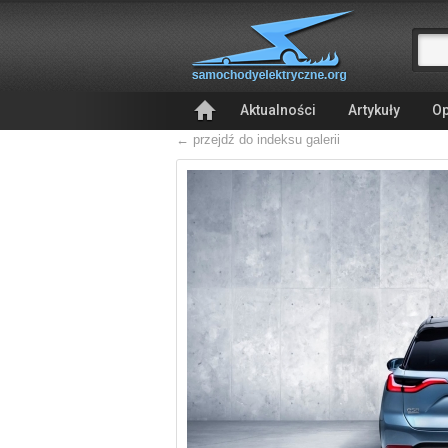
Aktualności
Artykuły
Op
← przejdź do indeksu galerii