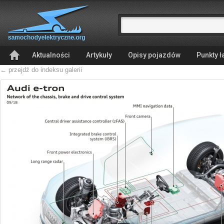
Aktualności
Artykuły
Opisy pojazdów
Punkty 
← przejdź do indeksu galerii