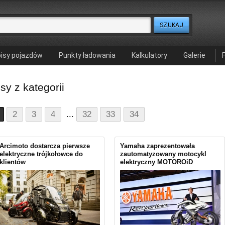
isy pojazdów
Punkty ładowania
Kalkulatory
Galerie
sy z kategorii
2
3
4
...
32
33
34
Arcimoto dostarcza pierwsze
Yamaha zaprezentowała
elektryczne trójkołowce do
zautomatyzowany motocykl
klientów
elektryczny MOTOROiD