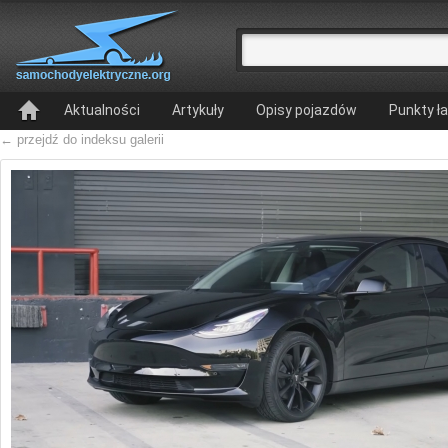
Aktualności
Artykuły
Opisy pojazdów
Punkty ł
← przejdź do indeksu galerii