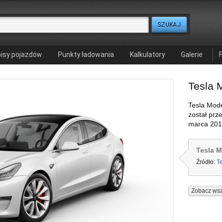
isy pojazdów
Punkty ładowania
Kalkulatory
Galerie
Tesla 
Tesla Mode
został prz
marca 201
Tesla M
Źródło:
T
Zobacz wsz