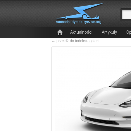
Aktualności
Artykuły
Op
← przejdź do indeksu galerii