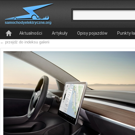
Aktualności
Artykuły
Opisy pojazdów
Punkty ł
← przejdź do indeksu galerii