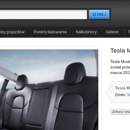
isy pojazdów
Punkty ładowania
Kalkulatory
Galerie
Tesla 
Tesla Mode
został prz
marca 201
Tesla M
Źródło:
T
Zobacz wsz