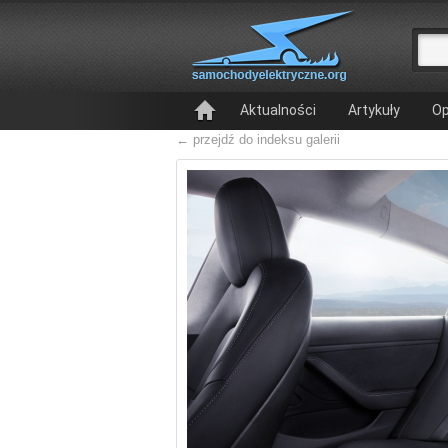
Aktualności
Artykuły
Op
← przejdź do indeksu galerii