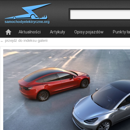
Aktualności
Artykuły
Opisy pojazdów
Punkty ł
← przejdź do indeksu galerii