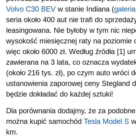
Volvo C30 BEV
w stanie Indiana (
galeria
seria około 400 aut nie trafi do sprzedaż
leasingowana. Nie byłoby w tym nic niep
wysokość miesięcznej raty na poziomie 
więc około 6000 zł. Według źródła [1] u
zawierana na 3 lata, co oznacza wydatek
(około 216 tys. zł), po czym auto wróci
ustanowienia zaporowej ceny Stegland do
będzie dokładać do każdej sztuki!
Dla porównania dodajmy, że za podobne
można kupić samochód
Tesla Model S
w 
km.