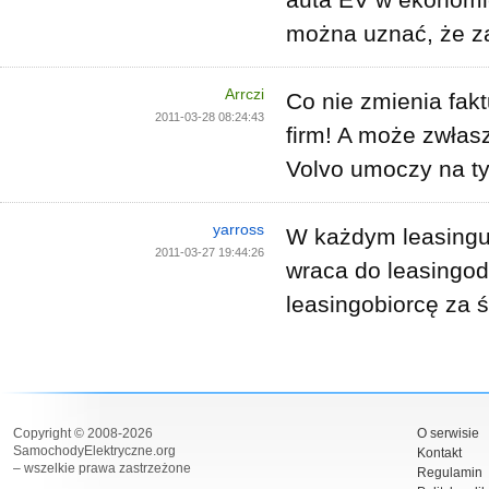
można uznać, że za
Arrczi
Co nie zmienia fak
2011-03-28 08:24:43
firm! A może zwłasz
Volvo umoczy na ty
yarross
W każdym leasingu
2011-03-27 19:44:26
wraca do leasingo
leasingobiorcę za 
Copyright © 2008-2026
O serwisie
SamochodyElektryczne.org
Kontakt
– wszelkie prawa zastrzeżone
Regulamin