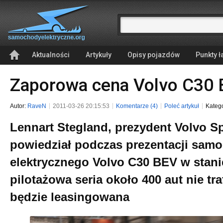
Aktualności
Artykuły
Opisy pojazdów
Punkty 
Zaporowa cena Volvo C30
Autor:
RaveN
2011-03-26 20:15:53
Komentarze (4)
Poleć artykuł
Kateg
Lennart Stegland, prezydent Volvo Sp
powiedział podczas prezentacji sam
elektrycznego Volvo C30 BEV w stanie
pilotażowa seria około 400 aut nie tra
będzie leasingowana