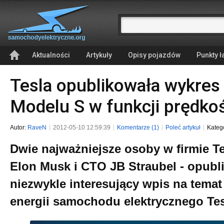
Aktualności
Artykuły
Opisy pojazdów
Punkty 
Tesla opublikowała wykres
Modelu S w funkcji prędko
Autor:
RaveN
2012-05-10 12:59:39
Komentarze (1)
Poleć artykuł
Kateg
Dwie najważniejsze osoby w firmie T
Elon Musk i CTO JB Straubel - opubl
niezwykle interesujący wpis na temat
energii samochodu elektrycznego Te