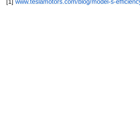
[1]
www.teslamotors.com/blog/model-s-efficienc