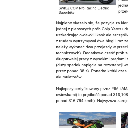
jedna
SWIGZ.COM Pro Racing Electric
przek
Superbike
Najpierw okazało się, że pozycja za ki
jednej z pierwszych prób Chip Yates ud
uszkadzając owiewki i kask ale szczęśl
z trudem wytrzymywał dwa biegi i raz ze
należy wykonać dwa przejazdy w przeci
technicznych). Dodatkowo cześć prób zo
długotrwałej pracy z wysokimi prądami 
(duży spadek napięcia na rezystancji 
przez ponad 38 s). Ponadto krótki czas
akumulatorów.
Najlepszy certyfikowany przez FIM i A
owiewkami) to prędkość ponad 316,108 
ponad 316,794 km/h). Najwyższa zarej