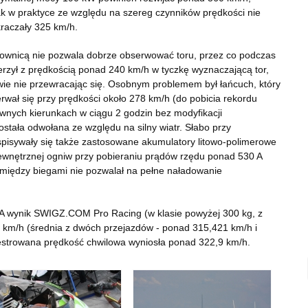
k w praktyce ze względu na szereg czynników prędkości nie
raczały 325 km/h.
erownicą nie pozwala dobrze obserwować toru, przez co podczas
erzył z prędkością ponad 240 km/h w tyczkę wyznaczającą tor,
iwie nie przewracając się. Osobnym problemem był łańcuch, który
rwał się przy prędkości około 278 km/h (do pobicia rekordu
wnych kierunkach w ciągu 2 godzin bez modyfikacji
stała odwołana ze względu na silny wiatr. Słabo przy
spisywały się także zastosowane akumulatory litowo-polimerowe
wewnętrznej ogniw przy pobieraniu prądów rzędu ponad 530 A
 między biegami nie pozwalał na pełne naładowanie
MA wynik SWIGZ.COM Pro Racing (w klasie powyżej 300 kg, z
km/h (średnia z dwóch przejazdów - ponad 315,421 km/h i
estrowana prędkość chwilowa wyniosła ponad 322,9 km/h.