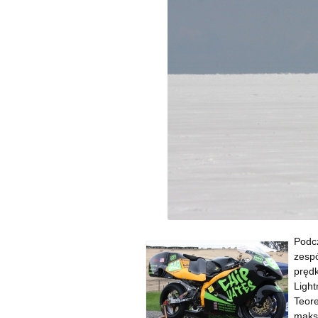
Podcz
zesp
prędk
Light
Teor
maks