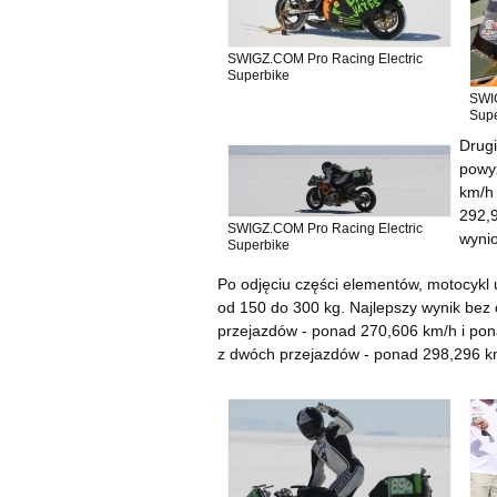
SWIGZ.COM Pro Racing Electric
Superbike
SWIG
Supe
Drugi
powyż
km/h 
292,
SWIGZ.COM Pro Racing Electric
wyni
Superbike
Po odjęciu części elementów, motocykl 
od 150 do 300 kg. Najlepszy wynik bez
przejazdów - ponad 270,606 km/h i po
z dwóch przejazdów - ponad 298,296 k