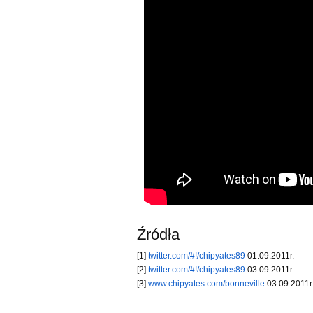
Źródła
[1]
twitter.com/#!/chipyates89
01.09.2011r.
[2]
twitter.com/#!/chipyates89
03.09.2011r.
[3]
www.chipyates.com/bonneville
03.09.2011r