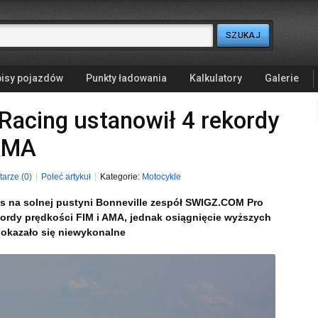
isy pojazdów
Punkty ładowania
Kalkulatory
Galerie
acing ustanowił 4 rekordy
 AMA
arze (0)
Poleć artykuł
Kategorie:
Motocykle
s na solnej pustyni Bonneville zespół SWIGZ.COM Pro
ekordy prędkości FIM i AMA, jednak osiągnięcie wyższych
 okazało się niewykonalne