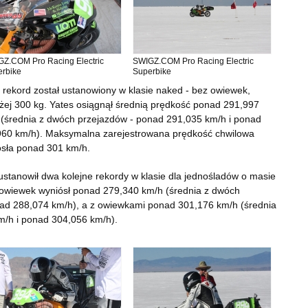
Z.COM Pro Racing Electric
SWIGZ.COM Pro Racing Electric
rbike
Superbike
 rekord został ustanowiony w klasie naked - bez owiewek,
ej 300 kg. Yates osiągnął średnią prędkość ponad 291,997
(średnia z dwóch przejazdów - ponad 291,035 km/h i ponad
960 km/h). Maksymalna zarejestrowana prędkość chwilowa
osła ponad 301 km/h.
ustanowił dwa kolejne rekordy w klasie dla jednośladów o masie
 owiewek wyniósł ponad 279,340 km/h (średnia z dwóch
nad 288,074 km/h), a z owiewkami ponad 301,176 km/h (średnia
m/h i ponad 304,056 km/h).