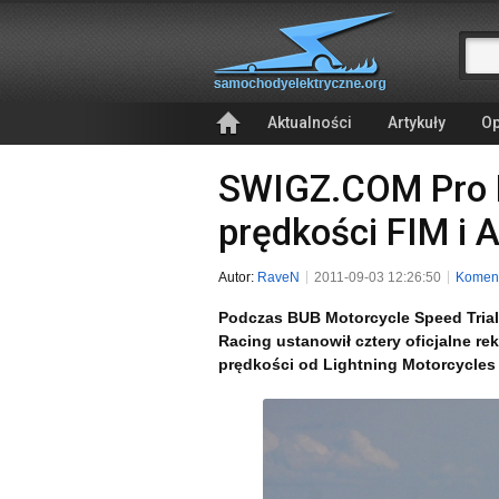
Aktualności
Artykuły
Op
SWIGZ.COM Pro R
prędkości FIM i
Autor:
RaveN
2011-09-03 12:26:50
Koment
Podczas BUB Motorcycle Speed Trial
Racing ustanowił cztery oficjalne r
prędkości od Lightning Motorcycles