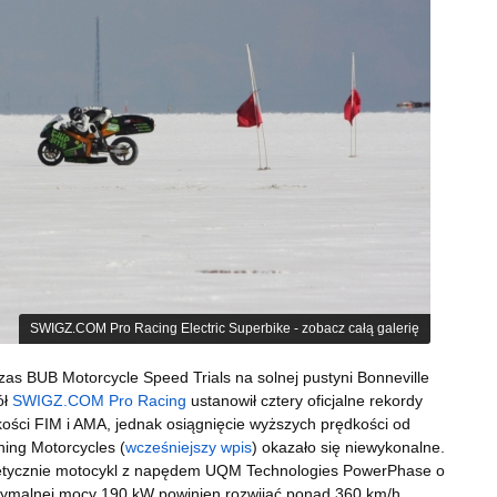
SWIGZ.COM Pro Racing Electric Superbike - zobacz całą galerię
as BUB Motorcycle Speed Trials na solnej pustyni Bonneville
ół
SWIGZ.COM Pro Racing
ustanowił cztery oficjalne rekordy
ości FIM i AMA, jednak osiągnięcie wyższych prędkości od
ning Motorcycles (
wcześniejszy wpis
) okazało się niewykonalne.
etycznie motocykl z napędem UQM Technologies PowerPhase o
ymalnej mocy 190 kW powinien rozwijać ponad 360 km/h,