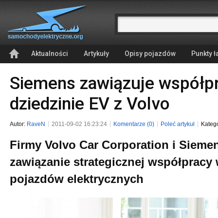
Aktualności
Artykuły
Opisy pojazdów
Punkty 
Siemens zawiązuje współp
dziedzinie EV z Volvo
Autor:
RaveN
2011-09-02 16:23:24
Komentarze (0)
Poleć artykuł
Kateg
Firmy Volvo Car Corporation i Siemen
zawiązanie strategicznej współpracy 
pojazdów elektrycznych