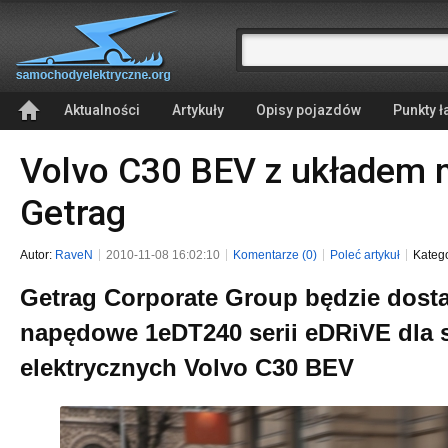
Aktualności
Artykuły
Opisy pojazdów
Punkty 
Volvo C30 BEV z układem
Getrag
Autor:
RaveN
2010-11-08 16:02:10
Komentarze (0)
Poleć artykuł
Kateg
Getrag Corporate Group będzie dosta
napędowe 1eDT240 serii eDRiVE dl
elektrycznych Volvo C30 BEV