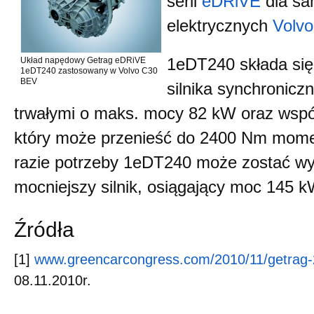
serii
eDRiVE
dla s
elektrycznych
Volv
Układ napędowy Getrag eDRiVE
1eDT240 składa się
1eDT240 zastosowany w Volvo C30
BEV
silnika synchronic
trwałymi o maks. mocy 82 kW oraz wspó
który może przenieść do 2400 Nm mom
razie potrzeby 1eDT240 może zostać w
mocniejszy silnik, osiągający moc 145 k
Źródła
[1]
www.greencarcongress.com/2010/11/getrag
08.11.2010r.