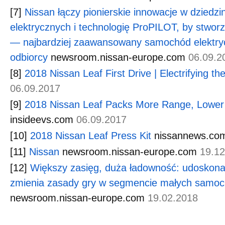
[7]
Nissan łączy pionierskie innowacje w dziedzi
elektrycznych i technologię ProPILOT, by stwo
— najbardziej zaawansowany samochód elektr
odbiorcy
newsroom.nissan-europe.com
06.09.2
[8]
2018 Nissan Leaf First Drive | Electrifying t
06.09.2017
[9]
2018 Nissan Leaf Packs More Range, Lower 
insideevs.com
06.09.2017
[10]
2018 Nissan Leaf Press Kit
nissannews.co
[11]
Nissan
newsroom.nissan-europe.com
19.12
[12]
Większy zasięg, duża ładowność: udoskon
zmienia zasady gry w segmencie małych samo
newsroom.nissan-europe.com
19.02.2018