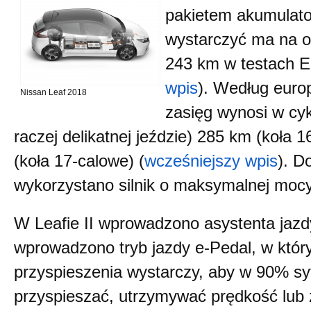
pakietem akumulato
wystarczyć ma na o
243 km w testach E
wpis
). Według euro
Nissan Leaf 2018
zasięg wynosi w cy
raczej delikatnej jeździe) 285 km (koła 
(koła 17-calowe) (
wcześniejszy wpis
). D
wykorzystano silnik o maksymalnej moc
W Leafie II wprowadzono asystenta jaz
wprowadzono tryb jazdy e-Pedal, w któr
przyspieszenia wystarczy, aby w 90% sy
przyspieszać, utrzymywać prędkość lub 