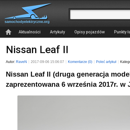
Aktualności
Artykuły
Opisy pojazdów
Punkty 
Nissan Leaf II
Autor:
RaveN
2017-09-06 15:06:07
Komentarze (0)
Poleć artykuł
Kateg
Nissan Leaf II (druga generacja model
zaprezentowana 6 września 2017r. w 