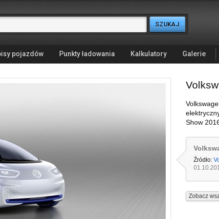
isy pojazdów
Punkty ładowania
Kalkulatory
Galerie
Volksw
Volkswage
elektryczn
Show 201
Volkswa
Źródło:
V
01.10.20
Zobacz wsz