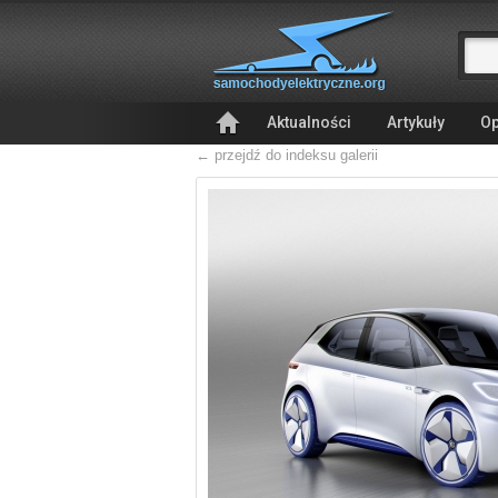
Aktualności
Artykuły
Op
← przejdź do indeksu galerii