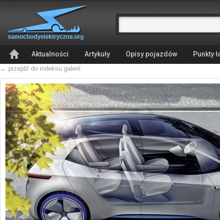
Aktualności
Artykuły
Opisy pojazdów
Punkty 
← przejdź do indeksu galerii