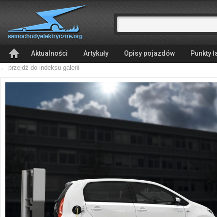
Aktualności
Artykuły
Opisy pojazdów
Punkty 
← przejdź do indeksu galerii