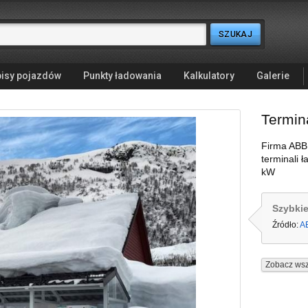
isy pojazdów
Punkty ładowania
Kalkulatory
Galerie
Termin
Firma ABB 
terminali 
kW
Szybkie
Źródło:
A
Zobacz wsz