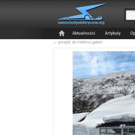
Aktualności
Artykuły
Op
← przejdź do indeksu galerii