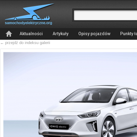
Aktualności
Artykuły
Opisy pojazdów
Punkty 
← przejdź do indeksu galerii