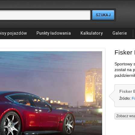
isy pojazdów
Punkty ładowania
Kalkulatory
Galerie
Fisker
Sportowy 
został na 
październi
Fisker 
Źródło:
Fi
Zobacz wsz