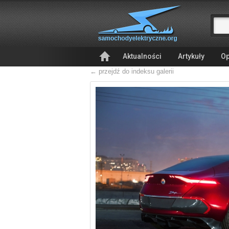
Aktualności
Artykuły
Op
← przejdź do indeksu galerii