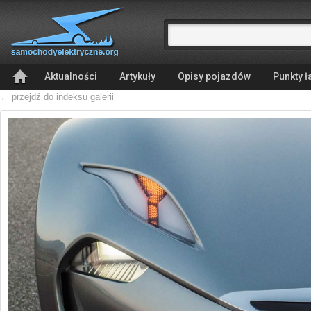
Aktualności
Artykuły
Opisy pojazdów
Punkty 
← przejdź do indeksu galerii