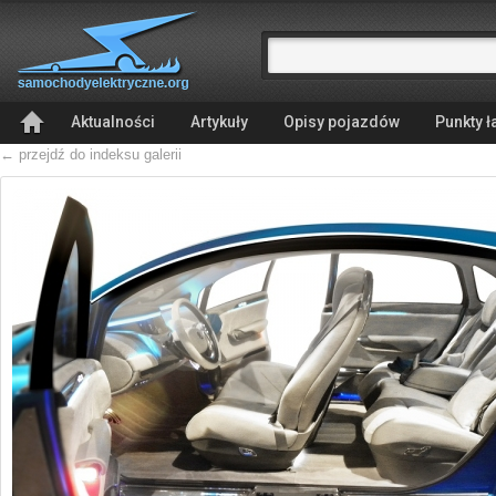
Aktualności
Artykuły
Opisy pojazdów
Punkty 
← przejdź do indeksu galerii