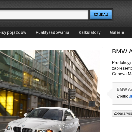
isy pojazdów
Punkty ładowania
Kalkulatory
Galerie
BMW A
Produkcyj
zaprezent
Geneva Mo
BMW Ac
Źródło:
B
Zobacz wsz