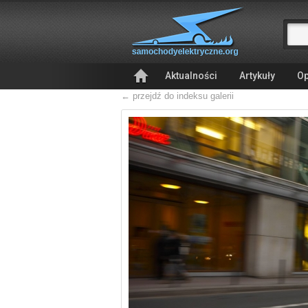
Aktualności
Artykuły
Op
← przejdź do indeksu galerii