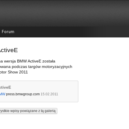
Forum
ctiveE
na wersja BMW ActiveE została
owana podczas targów motoryzacyjnych
tor Show 2011
tiveE
MW
press.bmwgroup.com
15.02.2011
ystkie wpisy powiązane z tą galerią