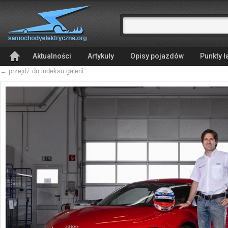
Aktualności
Artykuły
Opisy pojazdów
Punkty 
← przejdź do indeksu galerii