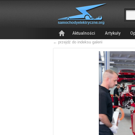
Aktualności
Artykuły
Op
← przejdź do indeksu galerii