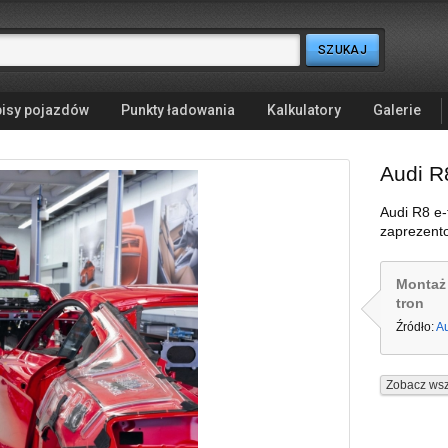
isy pojazdów
Punkty ładowania
Kalkulatory
Galerie
Audi R
Audi R8 e-
zaprezent
Montaż 
tron
Źródło:
A
Zobacz wsz