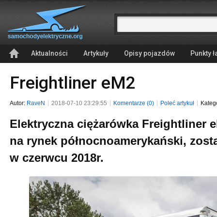
Aktualności
Artykuły
Opisy pojazdów
Punkty 
Freightliner eM2
Autor:
RaveN
2018-07-10 23:29:55
Komentarze (0)
Poleć artykuł
Kateg
Elektryczna ciężarówka Freightliner 
na rynek północnoamerykański, zost
w czerwcu 2018r.