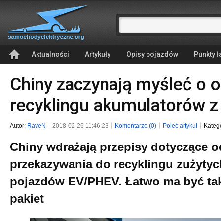
Aktualności
Artykuły
Opisy pojazdów
Punkty 
Chiny zaczynają myśleć o o
recyklingu akumulatorów 
Autor:
RaveN
2018-02-26 11:46:23
Komentarze (0)
Poleć artykuł
Katego
Chiny wdrażają przepisy dotyczące o
przekazywania do recyklingu zużyty
pojazdów EV/PHEV. Łatwo ma być ta
pakiet