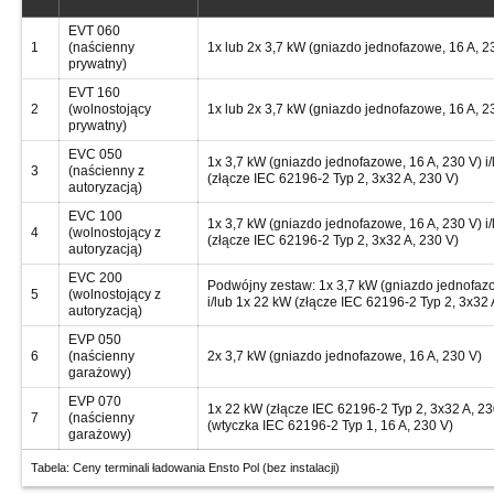
EVT 060
1
(naścienny
1x lub 2x 3,7 kW (gniazdo jednofazowe, 16 A, 2
prywatny)
EVT 160
2
(wolnostojący
1x lub 2x 3,7 kW (gniazdo jednofazowe, 16 A, 2
prywatny)
EVC 050
1x 3,7 kW (gniazdo jednofazowe, 16 A, 230 V) i
3
(naścienny z
(złącze IEC 62196-2 Typ 2, 3x32 A, 230 V)
autoryzacją)
EVC 100
1x 3,7 kW (gniazdo jednofazowe, 16 A, 230 V) i
4
(wolnostojący z
(złącze IEC 62196-2 Typ 2, 3x32 A, 230 V)
autoryzacją)
EVC 200
Podwójny zestaw: 1x 3,7 kW (gniazdo jednofazo
5
(wolnostojący z
i/lub 1x 22 kW (złącze IEC 62196-2 Typ 2, 3x32 
autoryzacją)
EVP 050
6
(naścienny
2x 3,7 kW (gniazdo jednofazowe, 16 A, 230 V)
garażowy)
EVP 070
1x 22 kW (złącze IEC 62196-2 Typ 2, 3x32 A, 23
7
(naścienny
(wtyczka IEC 62196-2 Typ 1, 16 A, 230 V)
garażowy)
Tabela: Ceny terminali ładowania Ensto Pol (bez instalacji)