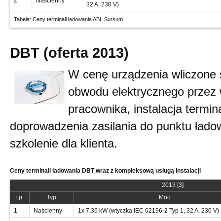
2
Naścienny
32 A, 230 V)
Tabela: Ceny terminali ładowania ABL Sursum
DBT (oferta 2013)
W cenę urządzenia wliczone
obwodu elektrycznego przez
pracownika, instalacja termin
doprowadzenia zasilania do punktu ładow
szkolenie dla klienta.
Ceny terminali ładowania DBT wraz z kompleksową usługą instalacji
2013 [3]
Lp.
Typ
Moc
1
Naścienny
1x 7,36 kW (wtyczka IEC 62196-2 Typ 1, 32 A, 230 V)