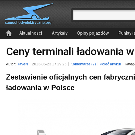
Aktualności
Artykuły
Opisy pojazdów
Punkty 
Ceny terminali ładowania w
Autor:
RaveN
2013-05-23 17:29:25
Komentarze (2)
Poleć artykuł
Kateg
Zestawienie oficjalnych cen fabryczn
ładowania w Polsce