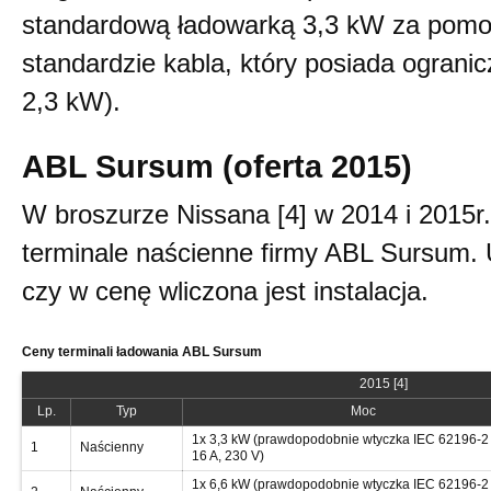
standardową ładowarką 3,3 kW za pomo
standardzie kabla, który posiada ogranic
2,3 kW).
ABL Sursum (oferta 2015)
W broszurze Nissana [4] w 2014 i 2015r.
terminale naścienne firmy ABL Sursum. U
czy w cenę wliczona jest instalacja.
Ceny terminali ładowania ABL Sursum
2015 [4]
Lp.
Typ
Moc
1x 3,3 kW (prawdopodobnie wtyczka IEC 62196-2 
1
Naścienny
16 A, 230 V)
1x 6,6 kW (prawdopodobnie wtyczka IEC 62196-2 