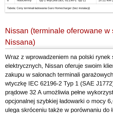
6
Naścienny
Typ 2 wtyczka (IEC 62196-2 Typ 2)
1x 22 kW (
Tabela: Ceny terminali ładowania Garo Homecharger (bez instalacji)
Nissan (terminale oferowane w
Nissana)
Wraz z wprowadzeniem na polski ryne
elektrycznych, Nissan oferuje swoim kl
zakupu w salonach terminali garażowy
wtyczkę IEC 62196-2 Typ 1 (SAE J1772)
prądowe 32 A umożliwia pełne wykorzys
opcjonalnej szybkiej ładowarki o mocy 6
ulega skróceniu także w porównaniu do 