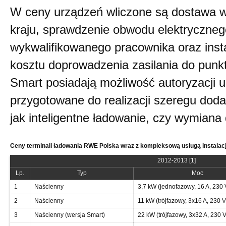
W ceny urządzeń wliczone są dostawa 
kraju, sprawdzenie obwodu elektryczneg
wykwalifikowanego pracownika oraz insta
kosztu doprowadzenia zasilania do punk
Smart posiadają możliwość autoryzacji 
przygotowane do realizacji szeregu doda
jak inteligentne ładowanie, czy wymiana
Ceny terminali ładowania RWE Polska wraz z kompleksową usługą instalacj
2012-2013 [1]
Lp.
Typ
Moc
1
Naścienny
3,7 kW (jednofazowy, 16 A, 230 
2
Naścienny
11 kW (trójfazowy, 3x16 A, 230 V
3
Naścienny (wersja Smart)
22 kW (trójfazowy, 3x32 A, 230 V