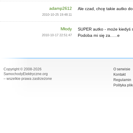
adamp2612
Ale czad, chcę takie autko d
2010-10-25 19:48:11
Młody
SUPER autko - może kiedyś so
Podoba mi się za......e
2010-10-17 22:51:47
Copyright © 2008-2026
O serwisie
SamochodyElektryczne.org
Kontakt
– wszelkie prawa zastrzeżone
Regulamin
Polityka pli