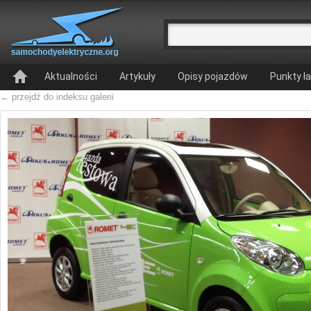
Aktualności
Artykuły
Opisy pojazdów
Punkty ł
← przejdź do indeksu galerii