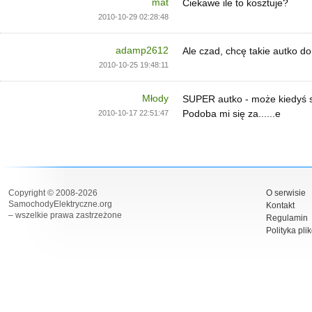
mat
Ciekawe ile to kosztuje?
2010-10-29 02:28:48
adamp2612
Ale czad, chcę takie autko d
2010-10-25 19:48:11
Młody
SUPER autko - może kiedyś so
Podoba mi się za......e
2010-10-17 22:51:47
Copyright © 2008-2026
O serwisie
SamochodyElektryczne.org
Kontakt
– wszelkie prawa zastrzeżone
Regulamin
Polityka pli