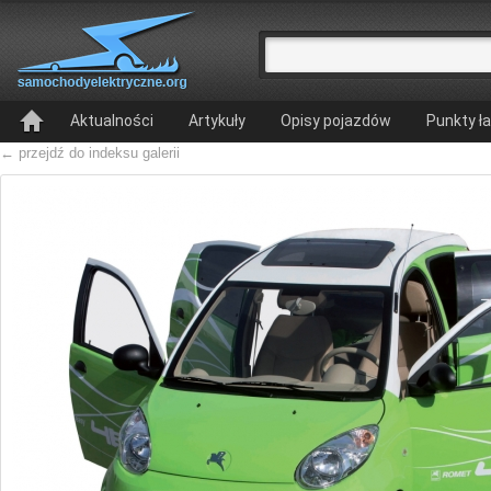
Aktualności
Artykuły
Opisy pojazdów
Punkty ł
← przejdź do indeksu galerii